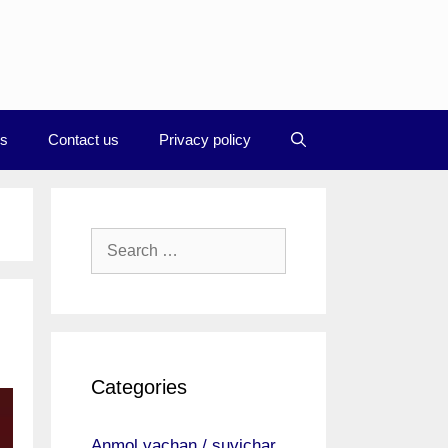
Us
Contact us
Privacy policy
Search
for:
Categories
Anmol vachan / suvichar