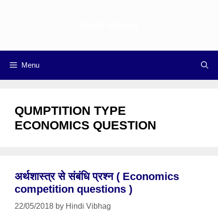
Skip
to
Hindi vibhag
content
Menu
QUMPTITION TYPE
ECONOMICS QUESTION
अर्थशास्त्र से संबंधि प्रश्न ( Economics
competition questions )
22/05/2018
by
Hindi Vibhag