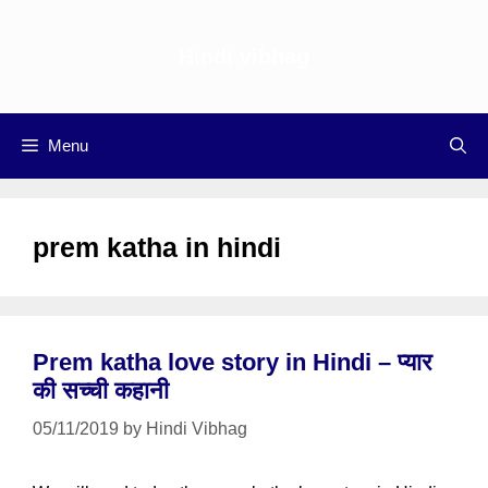
Skip
to
Hindi vibhag
content
Menu
prem katha in hindi
Prem katha love story in Hindi – प्यार
की सच्ची कहानी
05/11/2019
by
Hindi Vibhag