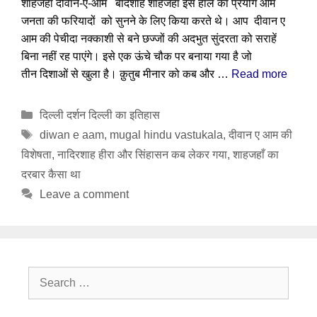
शाहजहां दीवान-ए-आम बादशाह शाहजहां इस हाल का प्रयोग आम
जनता की फरियादों को सुनने के लिए किया करते थे। आप दीवान ए
आम की पेचीदा नक्काशी से बने छज्जों की अदभुत सुंदरता को सराहें
बिना नहीं रह पाएंगे। इसे एक ऊंचे चौक पर बनाया गया है जो
तीन दिशाओं से खुला है। क़ुतुब मीनार को कब और …
Read more
Categories
दिल्ली दर्शन दिल्ली का इतिहास
Tags
diwan e aam
,
mugal hindu vastukala
,
दीवान ए आम की
विशेषता
,
नादिरशाह हीरा और सिंहासन कब लेकर गया
,
शाहजहाँ का
दरबार कैसा था
Leave a comment
Search
for: