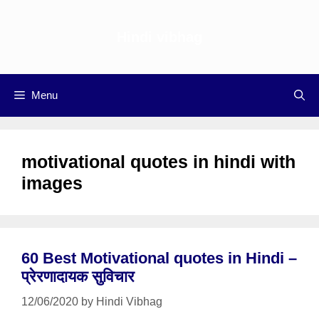
Skip
to
Hindi vibhag
content
Menu
motivational quotes in hindi with
images
60 Best Motivational quotes in Hindi –
प्रेरणादायक सुविचार
12/06/2020
by
Hindi Vibhag