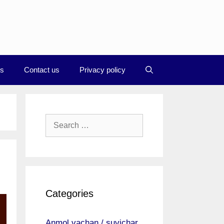
Us
Contact us
Privacy policy
Search
for:
Categories
Anmol vachan / suvichar