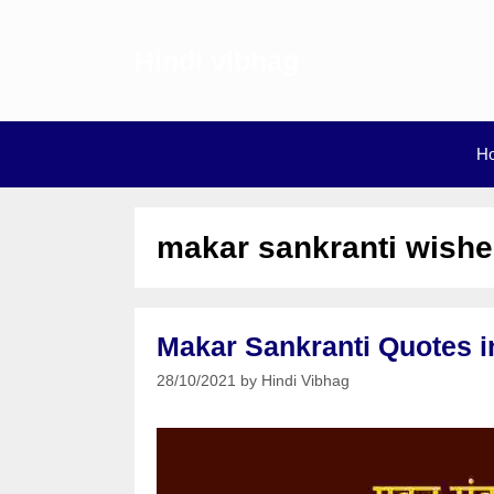
Skip
to
Hindi vibhag
content
H
makar sankranti wishes
Makar Sankranti Quotes in Hi
28/10/2021
by
Hindi Vibhag