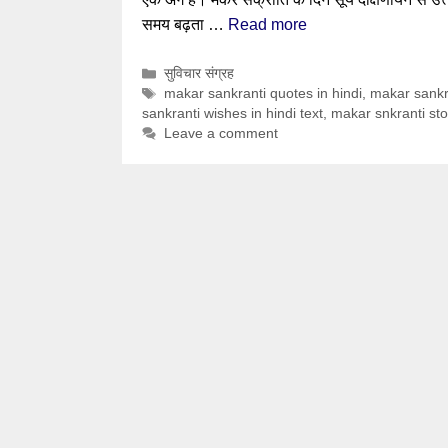
समय बढ़ता …
Read more
Categories
सुविचार संग्रह
Tags
makar sankranti quotes in hindi
,
makar sankra
sankranti wishes in hindi text
,
makar snkranti st
Leave a comment