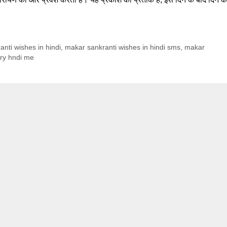
nti wishes in hindi
,
makar sankranti wishes in hindi sms
,
makar
ory hndi me