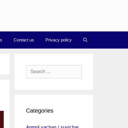
Us
Contact us
Privacy policy
Search
for:
Categories
Anmol vachan / suvichar