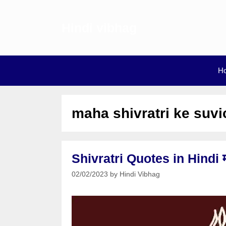
Skip
to
Hindi vibhag
content
H
maha shivratri ke suvi
Shivratri Quotes in Hindi म
02/02/2023
by
Hindi Vibhag