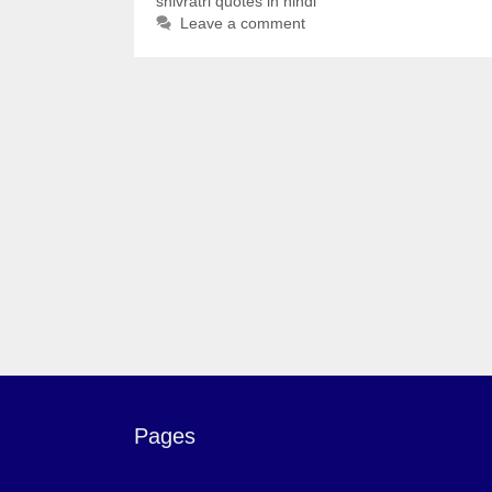
shivratri quotes in hindi
Leave a comment
Pages