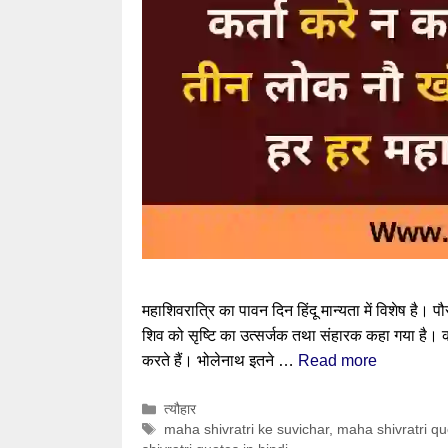
महाशिवरात्रि का पावन दिन हिंदू मान्यता में विशेष है। प
शिव को सृष्टि का उत्सर्जक तथा संहारक कहा गया है। क
करते हैं। भोलेनाथ इतने …
Read more
Categories
त्यौहार
Tags
maha shivratri ke suvichar
,
maha shivratri qu