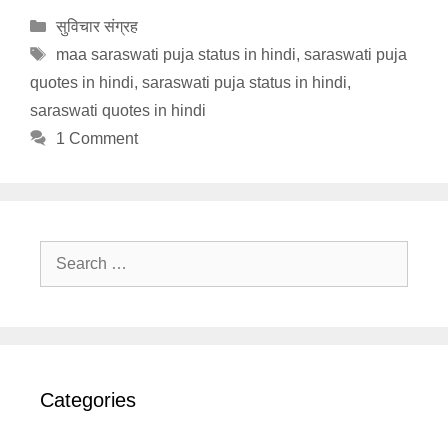
Categories
सुविचार संग्रह
Tags
maa saraswati puja status in hindi
,
saraswati puja
quotes in hindi
,
saraswati puja status in hindi
,
saraswati quotes in hindi
1 Comment
Search
for:
Categories