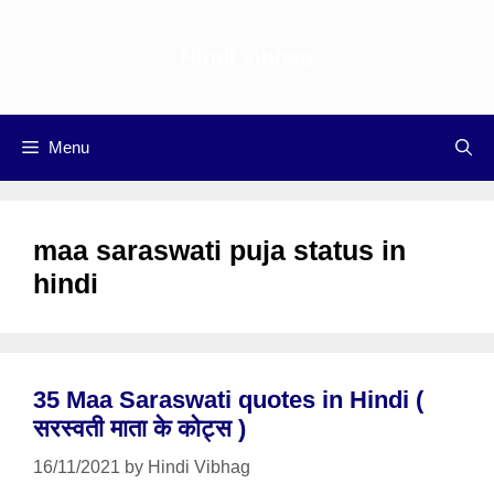
Skip
to
Hindi vibhag
content
Menu
maa saraswati puja status in
hindi
35 Maa Saraswati quotes in Hindi (
सरस्वती माता के कोट्स )
16/11/2021
by
Hindi Vibhag