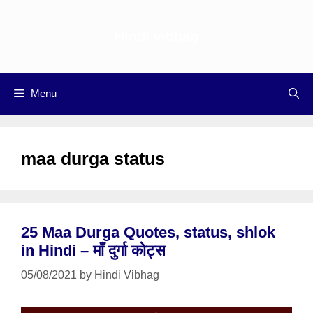
Skip
to
Hindi vibhag
content
Menu
maa durga status
25 Maa Durga Quotes, status, shlok
in Hindi – माँ दुर्गा कोट्स
05/08/2021
by
Hindi Vibhag