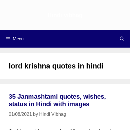
Skip
to
Hindi vibhag
content
Menu
lord krishna quotes in hindi
35 Janmashtami quotes, wishes,
status in Hindi with images
01/08/2021
by
Hindi Vibhag