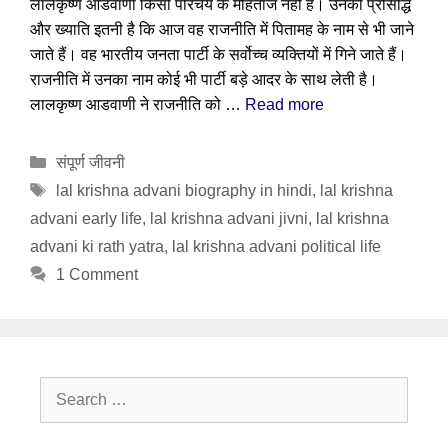
लालकृष्ण आडवाणी किसी परिचय के मोहताज नहीं है। उनकी प्रसिद्धि
और ख्याति इतनी है कि आज वह राजनीति में पितामह के नाम से भी जाने
जाते हैं। वह भारतीय जनता पार्टी के सर्वोच्च व्यक्तियों में गिने जाते हैं।
राजनीति में उनका नाम कोई भी पार्टी बड़े आदर के साथ लेती है।
लालकृष्ण आडवाणी ने राजनीति को …
Read more
Categories
संपूर्ण जीवनी
Tags
lal krishna advani biography in hindi
,
lal krishna
advani early life
,
lal krishna advani jivni
,
lal krishna
advani ki rath yatra
,
lal krishna advani political life
1 Comment
Search
for: