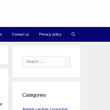
Us
Contact us
Privacy policy
Search
for:
Categories
ंत
Anmol vachan / suvichar