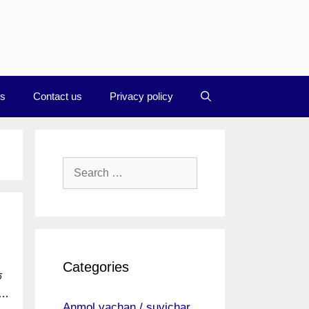
Us
Contact us
Privacy policy
Search
for:
Categories
क
ा …
Anmol vachan / suvichar