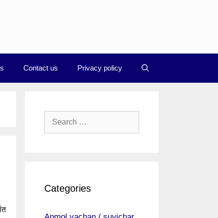
Us
Contact us
Privacy policy
Search
for:
Categories
ंत
Anmol vachan / suvichar