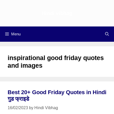
Skip
to
Hindi vibhag
content
Menu
inspirational good friday quotes
and images
Best 20+ Good Friday Quotes in Hindi
गुड फ्राइडे
16/02/2023
by
Hindi Vibhag