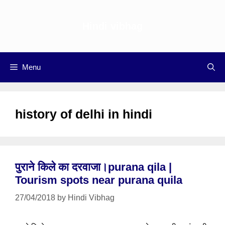
Skip
to
Hindi vibhag
content
Menu
history of delhi in hindi
पुराने किले का दरवाजा।purana qila |
Tourism spots near purana quila
27/04/2018
by
Hindi Vibhag