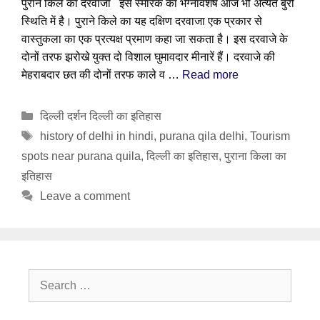
पुराने किले का दरवाजा इस स्मारक का भग्नावशेष आज भी अत्यंत बुरी
स्थिति में है। पुराने किले का यह दक्षिण दरवाजा एक प्रकार से
वास्तुकला का एक प्रत्यक्ष प्रमाण कहा जा सकता है। इस दरवाजे के
दोनों तरफ झरोखे युक्त दो विशाल घुमावदार मीनारें हैं। दरवाजे की
मेहराबदार छत की दोनों तरफ काले व …
Read more
Categories
दिल्ली दर्शन दिल्ली का इतिहास
Tags
history of delhi in hindi
,
purana qila delhi
,
Tourism
spots near purana quila
,
दिल्ली का इतिहास
,
पुराना किला का
इतिहास
Leave a comment
Search
for: