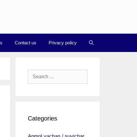
Us
Contact us
Privacy policy
Search
for:
Categories
।
Anmol vachan / suvichar