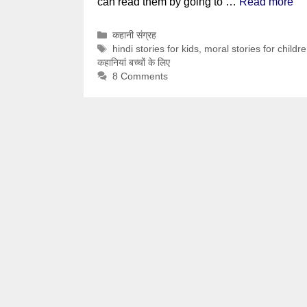
can read them by going to …
Read more
Categories
कहानी संग्रह
Tags
hindi stories for kids
,
moral stories for childre
कहानियां बच्चों के लिए
8 Comments