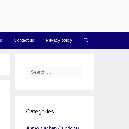
Us
Contact us
Privacy policy
Search
for:
Categories
|
Anmol vachan / suvichar