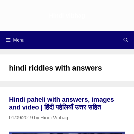
Skip
to
Hindi vibhag
content
Menu
hindi riddles with answers
Hindi paheli with answers, images
and video | हिंदी पहेलियाँ उत्तर सहित
01/09/2019
by
Hindi Vibhag