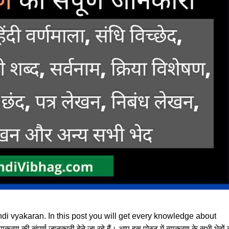
ndi vyakaran. In this post you will get every knowledge about
ण की संपूर्ण जानकारी देने जा रहे हैं। आप इस पोस्ट में व्याकरण के सभी भेदों