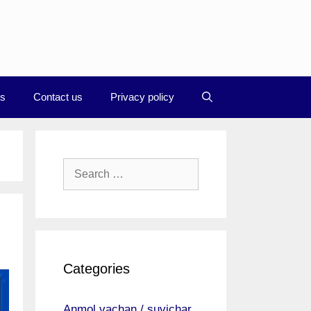
Us
Contact us
Privacy policy
Search
for:
Categories
Anmol vachan / suvichar