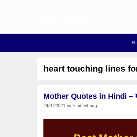
Skip
to
Hindi vibhag
content
H
heart touching lines f
Mother Quotes in Hindi – मां प
24/07/2021
by
Hindi Vibhag