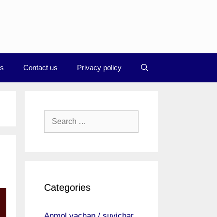
Us
Contact us
Privacy policy
Search
for:
Categories
Anmol vachan / suvichar