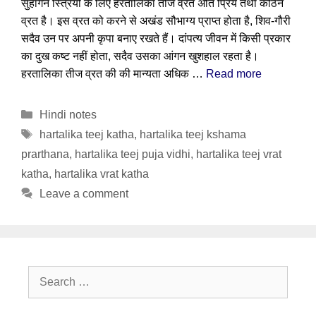
सुहागन स्त्रियों के लिए हरतालिका तीज व्रत अति प्रिय तथा कठिन
व्रत है। इस व्रत को करने से अखंड सौभाग्य प्राप्त होता है, शिव-गौरी
सदैव उन पर अपनी कृपा बनाए रखते हैं। दांपत्य जीवन में किसी प्रकार
का दुख कष्ट नहीं होता, सदैव उसका आंगन खुशहाल रहता है।
हरतालिका तीज व्रत की की मान्यता अधिक …
Read more
Categories
Hindi notes
Tags
hartalika teej katha
,
hartalika teej kshama
prarthana
,
hartalika teej puja vidhi
,
hartalika teej vrat
katha
,
hartalika vrat katha
Leave a comment
Search
for: