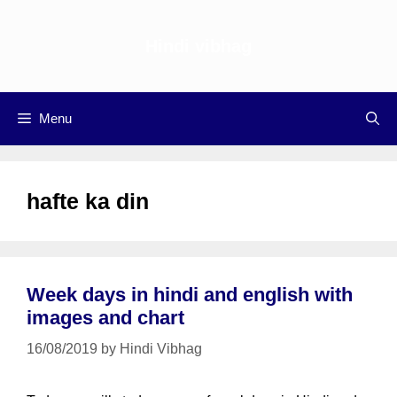
Skip
to
Hindi vibhag
content
Menu
hafte ka din
Week days in hindi and english with
images and chart
16/08/2019
by
Hindi Vibhag