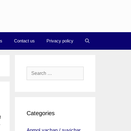
Us
Contact us
Privacy policy
Search
for:
Categories
ा
–
Anmol vachan / suvichar