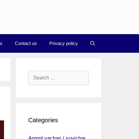
Us
Contact us
Privacy policy
Search
for:
Categories
Anmol vachan / suvichar