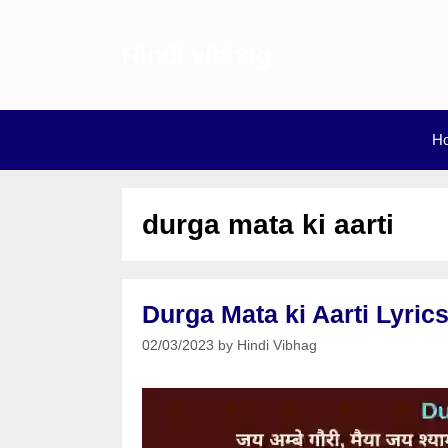
Skip
to
Hindi vibhag
content
H
durga mata ki aarti
Durga Mata ki Aarti Lyrics
02/03/2023
by
Hindi Vibhag