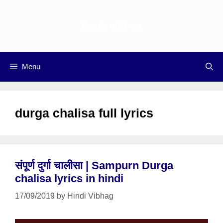
Skip
to
Hindi vibhag
content
Menu
durga chalisa full lyrics
संपूर्ण दुर्गा चालीसा | Sampurn Durga
chalisa lyrics in hindi
17/09/2019
by
Hindi Vibhag