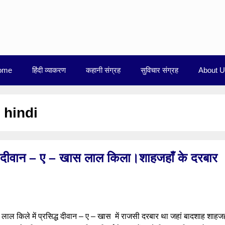
ome
हिंदी व्याकरण
कहानी संग्रह
सुविचार संग्रह
About 
 hindi
 दीवान – ए – खास लाल किला।शाहजहाँ के दरबार
ल किले में प्रसिद्ध दीवान – ए – खास में राजसी दरबार था जहां बादशाह शाहजह