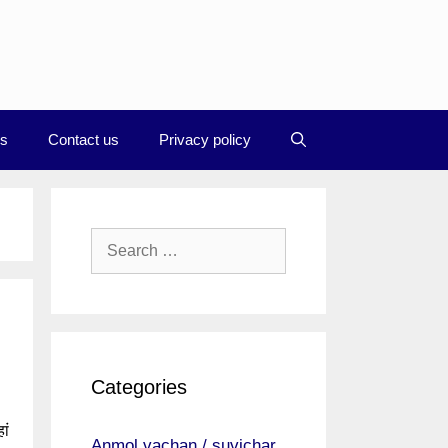
Us
Contact us
Privacy policy
Search
for:
Categories
ां
Anmol vachan / suvichar