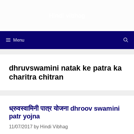
Skip
to
Hindi vibhag
content
Menu
dhruvswamini natak ke patra ka
charitra chitran
ध्रुवस्वामिनी पात्र योजना dhroov swamini
patr yojna
11/07/2017
by
Hindi Vibhag