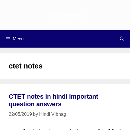
Skip
to
Hindi vibhag
content
Menu
ctet notes
CTET notes in hindi important
question answers
22/05/2019
by
Hindi Vibhag