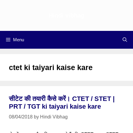
Skip
to
Hindi vibhag
content
Menu
ctet ki taiyari kaise kare
सीटेट की तयारी कैसे करें। CTET / STET |
PRT / TGT ki taiyari kaise kare
08/04/2018
by
Hindi Vibhag