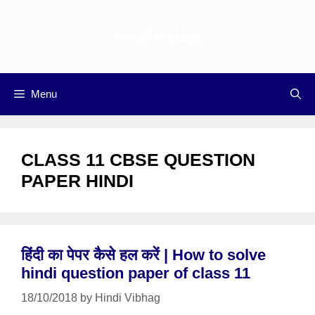
Skip
to
Hindi vibhag
content
Menu
CLASS 11 CBSE QUESTION
PAPER HINDI
हिंदी का पेपर कैसे हल करें | How to solve
hindi question paper of class 11
18/10/2018
by
Hindi Vibhag