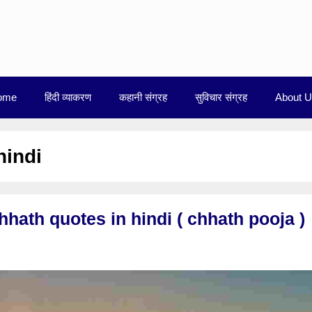
ome
हिंदी व्याकरण
कहानी संग्रह
सुविचार संग्रह
About 
hindi
। Chhath quotes in hindi ( chhath pooja )