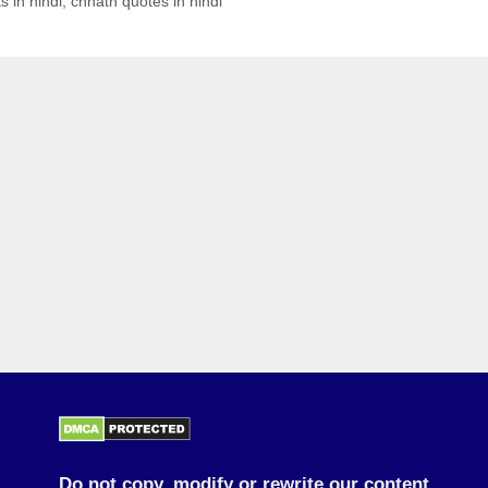
s in hindi
,
chhath quotes in hindi
Do not copy, modify or rewrite our content