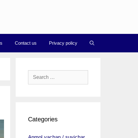
Us
Contact us
Privacy policy
Search
for:
Categories
Anmol vachan / suvichar