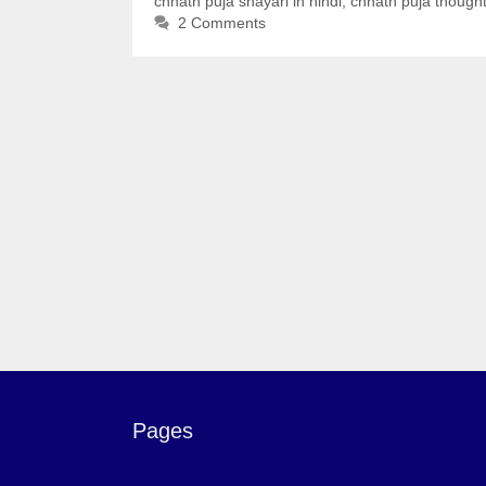
chhath puja shayari in hindi
,
chhath puja thought
2 Comments
Pages