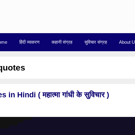
ome
हिंदी व्याकरण
कहानी संग्रह
सुविचार संग्रह
About 
quotes
Hindi ( महात्मा गांधी के सुविचार )