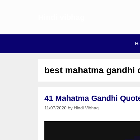
Skip
to
Hindi vibhag
content
H
best mahatma gandhi 
41 Mahatma Gandhi Quotes in 
11/07/2020
by
Hindi Vibhag