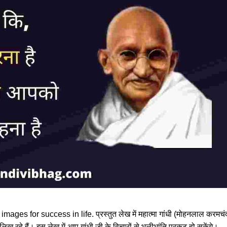
s for success in life. प्रस्तुत लेख में महात्मा गांधी (मोहनलाल करमचं
 लिख रहे हैं। इस लेख में आप गांधी जी के विचारों से भलीभांति प्रकट हो सकेंगे।