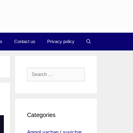
Us
Contact us
Privacy policy
Search
for:
Categories
Anmol vachan / suvichar