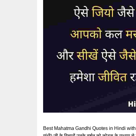
Best Mahatma Gandhi Quotes in Hindi with image
गांधी) जी के विचारों उनके दर्शन को कोट्स के माध्यम से