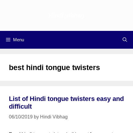
Skip
to
Hindi vibhag
content
Menu
best hindi tongue twisters
List of Hindi tongue twisters easy and
difficult
06/10/2019
by
Hindi Vibhag