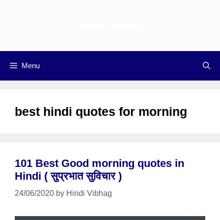
Skip
to
Hindi vibhag
content
Menu
best hindi quotes for morning
101 Best Good morning quotes in
Hindi ( सुप्रभात सुविचार )
24/06/2020
by
Hindi Vibhag