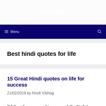
Skip
to
Hindi vibhag
content
Menu
Best hindi quotes for life
15 Great Hindi quotes on life for
success
21/02/2019
by
Hindi Vibhag