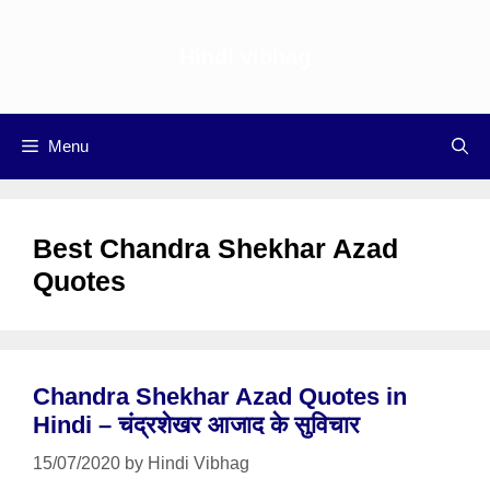
Skip
to
Hindi vibhag
content
Menu
Best Chandra Shekhar Azad
Quotes
Chandra Shekhar Azad Quotes in
Hindi – चंद्रशेखर आजाद के सुविचार
15/07/2020
by
Hindi Vibhag