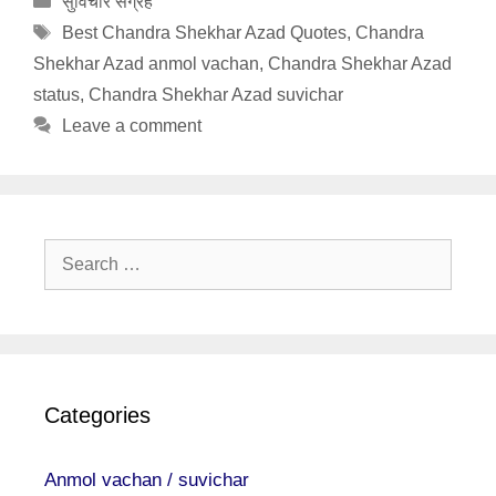
सुविचार संग्रह
Tags
Best Chandra Shekhar Azad Quotes
,
Chandra
Shekhar Azad anmol vachan
,
Chandra Shekhar Azad
status
,
Chandra Shekhar Azad suvichar
Leave a comment
Search
for:
Categories
Anmol vachan / suvichar