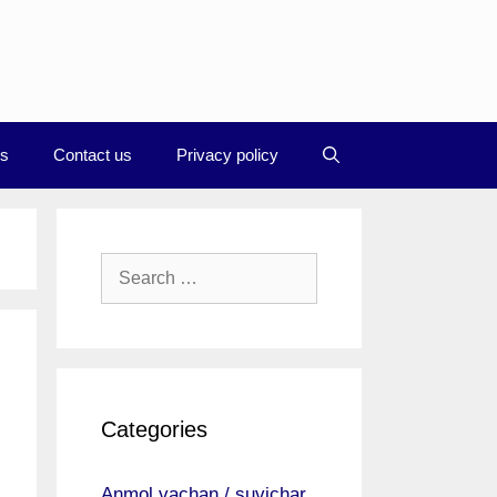
Us
Contact us
Privacy policy
Search
for:
Categories
Anmol vachan / suvichar