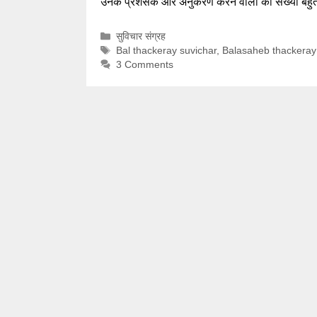
उनके प्रशंसक और अनुकरण करने वालों की संख्या ब
Categories
सुविचार संग्रह
Tags
Bal thackeray suvichar
,
Balasaheb thackeray 
3 Comments