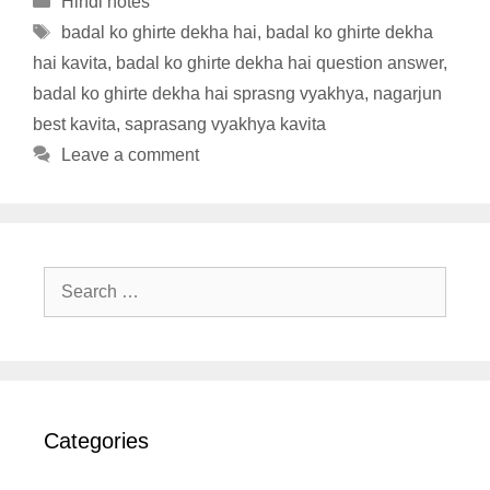
Hindi notes
Tags
badal ko ghirte dekha hai
,
badal ko ghirte dekha
hai kavita
,
badal ko ghirte dekha hai question answer
,
badal ko ghirte dekha hai sprasng vyakhya
,
nagarjun
best kavita
,
saprasang vyakhya kavita
Leave a comment
Search
for:
Categories