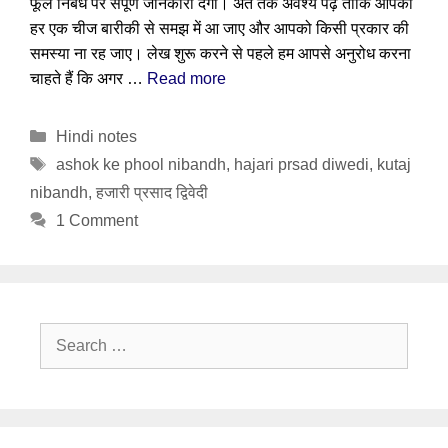
फूल निबंध पर संपूर्ण जानकारी देगा। अंत तक अवश्य पढ़े ताकि आपको
हर एक चीज बारीकी से समझ में आ जाए और आपको किसी प्रकार की
समस्या ना रह जाए। लेख शुरू करने से पहले हम आपसे अनुरोध करना
चाहते हैं कि अगर …
Read more
Categories
Hindi notes
Tags
ashok ke phool nibandh
,
hajari prsad diwedi
,
kutaj
nibandh
,
हजारी प्रसाद द्विवेदी
1 Comment
Search
for: