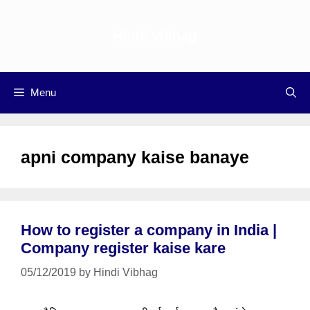
Skip
to
Hindi vibhag
content
Menu
apni company kaise banaye
How to register a company in India |
Company register kaise kare
05/12/2019
by
Hindi Vibhag