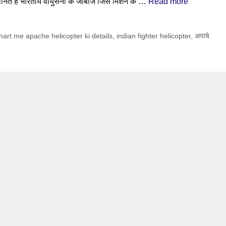
ानित है भारतीय वायुसेना के जांबांज जिस मिशन के …
Read more
hart me apache helicopter ki details
,
indian fighter helicopter
,
अपाचे