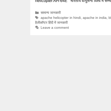
helicopter AH-64E भारतीय वायुसेना विश्व में सम्म
Categories
सामान्य जानकारी
Tags
apache helicopter in hindi
,
apache in india
,
b
हैलीकॉप्टर हिंदी में जानकारी
Leave a comment