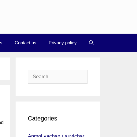
Us
Contact us
Privacy policy
Search
for:
Categories
nd
Anmol vachan / suvichar