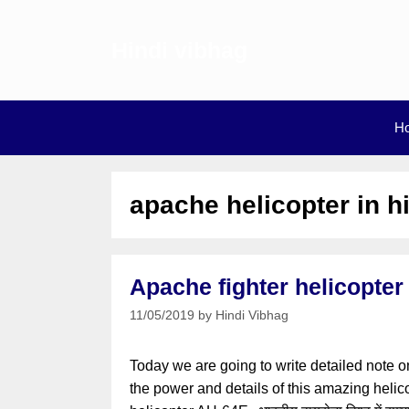
Skip
to
Hindi vibhag
content
H
apache helicopter in h
Apache fighter helicopter A
11/05/2019
by
Hindi Vibhag
Today we are going to write detailed note o
the power and details of this amazing helicopt