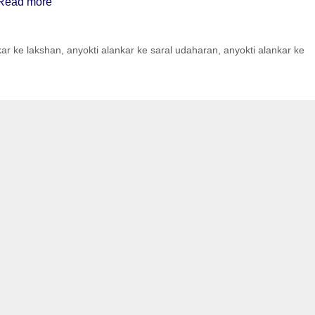
Read more
kar ke lakshan
,
anyokti alankar ke saral udaharan
,
anyokti alankar ke