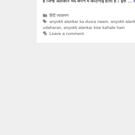
है जिन्हें अलंकार भेद करने में कठिनाई होती है। इस …
Categories
हिंदी व्याकरण
Tags
anyokti alankar ka dusra naam
,
anyokti alan
udaharan
,
anyokti alankar kise kahate hain
Leave a comment