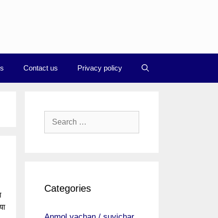
Us
Contact us
Privacy policy
Search
for:
Categories
ा
या
Anmol vachan / suvichar