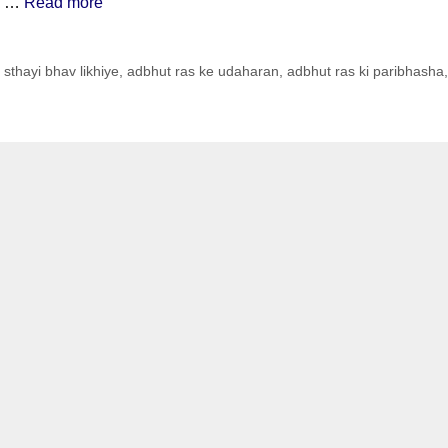
रण …
Read more
 sthayi bhav likhiye
,
adbhut ras ke udaharan
,
adbhut ras ki paribhasha
,