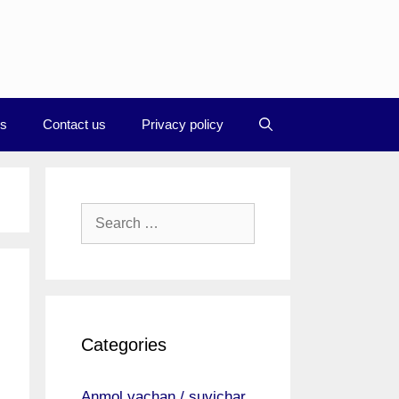
Us
Contact us
Privacy policy
Search
for:
Categories
Anmol vachan / suvichar