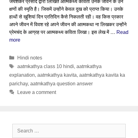
जयशंकर प्रसाद द्वारा लिखित आत्मकथ्य कविता उनके जीवन के उन
क्षणों की स्मृति है। जिसमें उन्होंने केवल दुख को प्राप्त किया। उनके
हाथों से खुशियां दिन प्रतिदिन कैसे निकलती रही। वह किस प्रकार
अपने जीवन में विवश रहे अपने जीवन की आत्मकथा ना लिखकर उन्होंने
प्रेमचंद के आग्रह पर आत्मकथ्य कविता लिखा। इस लेख में …
Read
more
Categories
Hindi notes
Tags
aatmkathya class 10 hindi
,
aatmkathya
explanation
,
aatmkathya kavita
,
aatmkathya kavita ka
parichay
,
aatmkathya question answer
Leave a comment
Search
for: