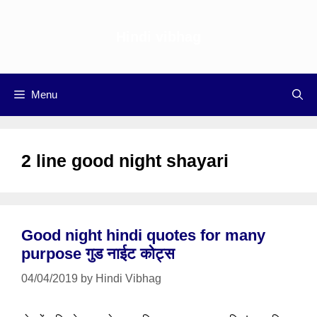
Skip
to
Hindi vibhag
content
Menu
2 line good night shayari
Good night hindi quotes for many
purpose गुड नाईट कोट्स
04/04/2019
by
Hindi Vibhag