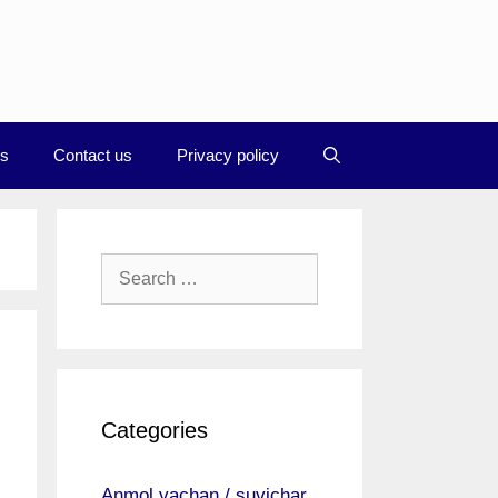
Us
Contact us
Privacy policy
Search
for:
Categories
Anmol vachan / suvichar