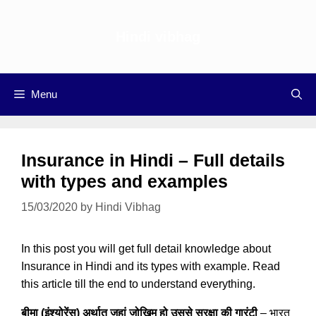
Skip
to
Hindi vibhag
content
Menu
Insurance in Hindi – Full details
with types and examples
15/03/2020
by
Hindi Vibhag
In this post you will get full detail knowledge about
Insurance in Hindi and its types with example. Read
this article till the end to understand everything.
बीमा (इंश्योरेंस) अर्थात जहां जोखिम हो उससे सुरक्षा की गारंटी
– भारत