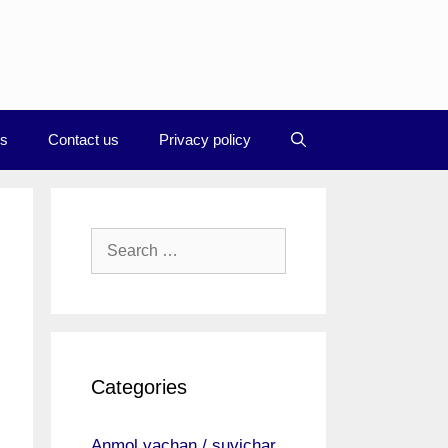
Us
Contact us
Privacy policy
Search
for:
Categories
Anmol vachan / suvichar