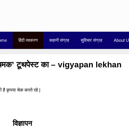
ome
हिंदी व्याकरण
कहानी संग्रह
सुविचार संग्रह
About 
दंत चमक’ टूथपेस्ट का – vigyapan lekhan
है कृपया चेक करते रहे |
विज्ञापन