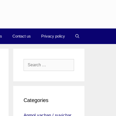
Us
Contact us
Privacy policy
Search
for:
Categories
Anmol vachan / suvichar