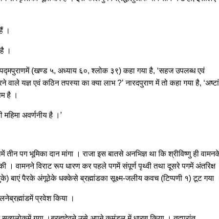
ैं ।
है ।
हुए पद्मपुराणमें (खण्ड ५, अध्याय ६०, श्लोक ३९) कहा गया है, ‘सहज उपलब्ध एवं
ने वाले यज्ञ एवं कठिन तपस्या का क्या लाभ ?’ नारदपुराण में तो कहा गया है, ‘अष्टा
तम है ।
नकी महिमा अवर्णनीय है ।’
ूपमें तीन पग भूमिका दान मांगा । राजा इस बातसे अनभिज्ञ था कि श्रीविष्णु ही वामनक
 । वामनने विराट रूप धारण कर पहले पगमें संपूर्ण पृथ्वी तथा दूसरे पगमें अंतरिक्ष
) बाएं पैरके अंगूठेके धक्केसे ब्रह्मांडका सूक्ष्म-जलीय कवच (टिप्पणी १) टूट गया 
लनेब्रह्मांडमें प्रवेश किया ।
थम सत्यलोकमें गया ।ब्रह्मदेवने उसे अपने कमंडलु में धारण किया । तदुपरांत