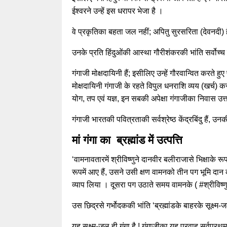
ईश्वरने उन्हें इस धरापर भेजा है ।
वे प्रकृतिका बहता जल नहीं; अपितु सुरसरिता (देवनदी) ह
उनके प्रति हिंदुओंकी आस्था गौरीशंकरकी भांति सर्वोच्च 
गंगाजी मोक्षदायिनी हैं; इसीलिए उन्हें गौरवान्वित करते 
मोक्षदायिनी गंगाजी के रहते विपुल धनराशि व्यय (खर्च) कर
योग, तप एवं यज्ञ, इन सबकी अपेक्षा गंगाजीका निवास उत्
गंगाजी भारतकी पवित्रताकी सर्वश्रेष्ठ केंद्रबिंदु हैं, उ
मां गंगा का ब्रह्मांड में उत्पत्ति
‘वामनावतारमें श्रीविष्णुने दानवीर बलीराजासे भिक्षाके र
रूपमें आए हैं, उसने उसी क्षण वामनको तीन पग भूमि दान की
व्याप लिया । दूसरा पग उठाते समय वामनके ( #श्रीविष्णुके
उस छिद्रसे गर्भोदककी भांति ‘ब्रह्मांडके बाहरके सूक्ष्म-ज
यह सूक्ष्म-जल ही गंगा है ! गंगाजीका यह प्रवाह सर्वप्र