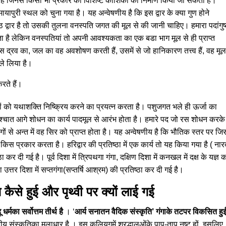
ा है जिनसे किसी भी प्रकार की विशिष्ट कोशिका का निर्माण किया जा सकता है।
 या मायापुरी स्थल को चुना गया है। यह अन्वेषणीय है कि इस द्वार के क्या गुण होने
ष्ठ द्वार है तो उसकी तुलना वनस्पति जगत की मूल से की जानी चाहिए। हमारा पदांगुष
रहता है लेकिन वनस्पतियां तो अपनी आवश्यकता का एक बडा भाग मूल से ही प्राप्त
 द्रव का, जल का वह अवशोषण करती हैं, उसमें से जो हानिकारण तत्त्व हैं, वह मूल 
 ले लिया है।
रते हैं।
ों को यथाशक्ति निष्क्रिय करने का प्रयत्न करता है। पशुजगत भले ही ऊर्जा का
श्चात आगे शोधन का कार्य पादमूल से आरंभ होता है। हमारे पद जो रस शोधन करके
 भागों से अन्त में वह सिर को प्राप्त होता है। यह अन्वेषणीय है कि भौतिक स्तर पर जि
्य किस प्रकार करता है। हरिद्वार की प्रतिष्ठा में एक कार्य तो यह किया गया है ( नार
ठा कर दी गई है। पूर्व दिशा में त्रिपथगा गंगा, दक्षिण दिशा में कनखल में दक्ष के यज्ञ 
ा उत्तर दिशा में सप्तगंगा(सप्तर्षि आश्रम) की प्रतिष्ठा कर दी गई है।
ि कैसे हुई और पृथ्वी पर क्यों लाई गई
दू धर्मका सर्वोत्तम तीर्थ है
। ‘
आर्य सनातन वैदिक संस्कृति’ गंगाके तटपर विकसित हु
तीय संस्कृतिका मूलाधार है । इस कलियुगमें श्रद्धालुओंके पाप-ताप नष्ट हों, इसलिए