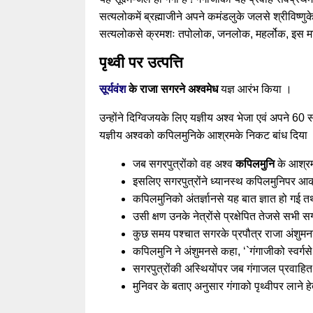
सत्यलोकमें ब्रह्माजीने अपने कमंडलुके जलसे श्रीविष्ण
सत्यलोकसे क्रमशः तपोलोक, जनलोक, महर्लोक, इस मार्
पृथ्वी पर उत्पत्ति
सूर्यवंश
के राजा सगरने
अश्वमेध
यज्ञ आरंभ किया ।
उन्होंने दिग्विजयके लिए यज्ञीय अश्व भेजा एवं अपने 60 स
यज्ञीय अश्वको कपिलमुनिके आश्रमके निकट बांध दिया
जब सगरपुत्रोंको वह अश्व
कपिलमुनि
के आश्रम
इसलिए सगरपुत्रोंने ध्यानस्थ कपिलमुनिपर 
कपिलमुनिको अंतर्ज्ञानसे यह बात ज्ञात हो गई त
उसी क्षण उनके नेत्रोंसे प्रक्षेपित तेजसे सभी 
कुछ समय पश्चात सगरके प्रपौत्र राजा अंशुमनने
कपिलमुनि ने अंशुमनसे कहा, ‘`गंगाजीको स्वर्ग
सगरपुत्रोंकी अस्थियोंपर जब गंगाजल प्रवाहित 
मुनिवर के बताए अनुसार गंगाको पृथ्वीपर लाने 